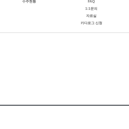
수주현황
FAQ
1:1문의
자료실
카다로그 신청