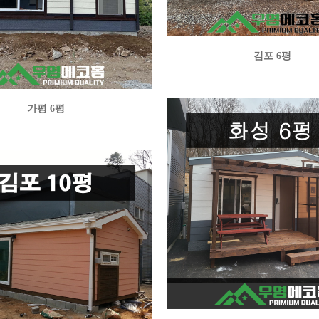
김포 6평
가평 6평