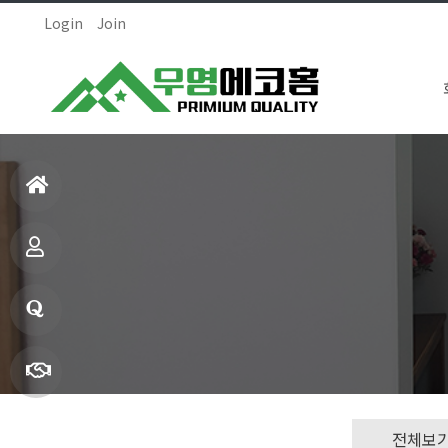
Login
Join
홈
으
제
로
품
1:1
소
문
빠
전체보