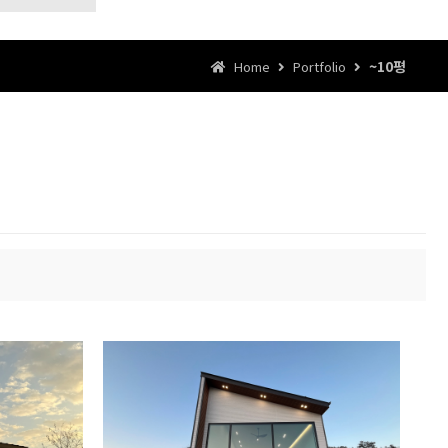
~10평
Home
Portfolio