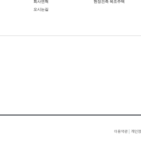
회사연혁
현장건축 목조주택
오시는길
이용약관
|
개인