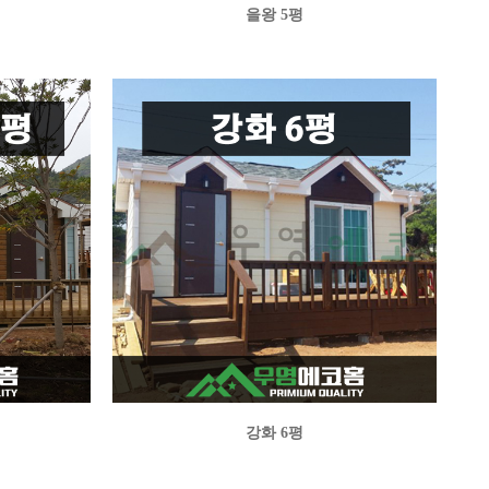
을왕 5평
강화 6평