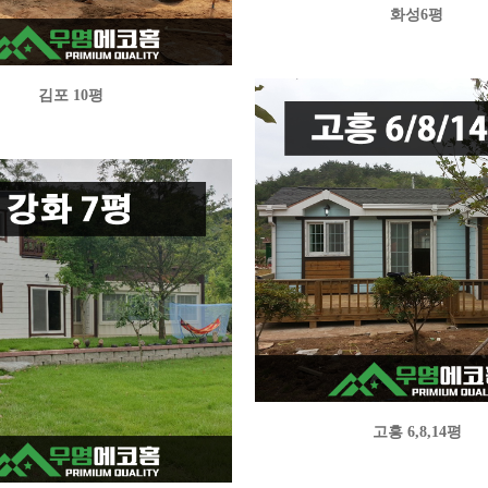
화성6평
김포 10평
고흥 6,8,14평