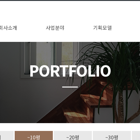
회사소개
사업분야
기획모델
회사연혁
오시는길
인사말
현장건축 목조주택
이동식 목조주택
전체보기
~10평
~20평
~30평
31평~
PORTFOLIO
기
~10평
~20평
~30평