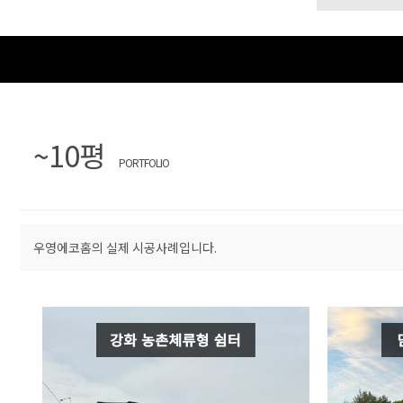
개
의
른
상
담
~10평
PORTFOLIO
우영에코홈의 실제 시공사례입니다.