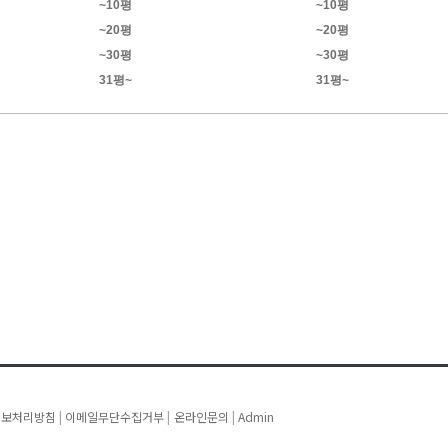
~10평
~10평
~20평
~20평
~30평
~30평
31평~
31평~
정보처리방침
|
이메일무단수집거부
|
온라인문의
|
Admin