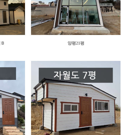
리Ｂ
양평21평