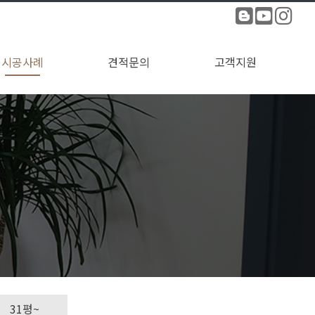
시공사례
견적문의
고객지원
전체보기
~10평
~20평
~30평
31평~
견적문의
수주현황
카다로그 신청
공지사항
1:1문의
자료실
FAQ
31평~