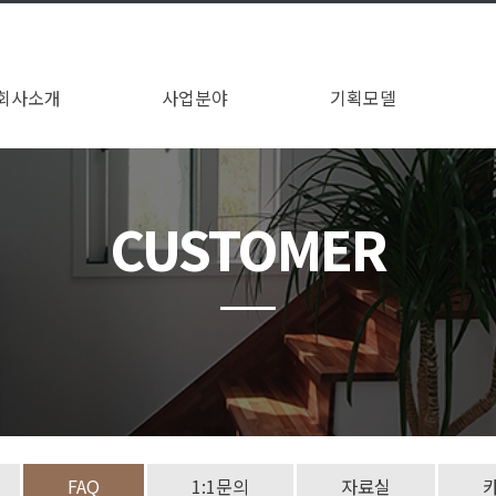
회사소개
사업분야
기획모델
회사연혁
오시는길
인사말
현장건축 목조주택
이동식 목조주택
전체보기
~10평
~20평
~30평
31평~
CUSTOMER
FAQ
1:1문의
자료실