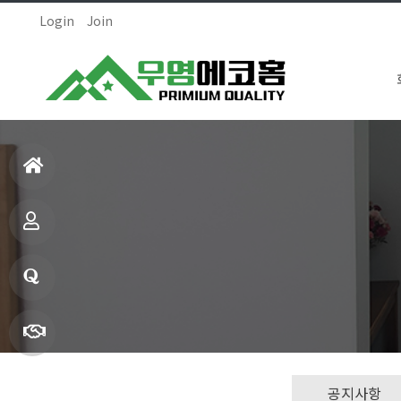
Login
Join
홈
으
제
로
품
1:1
소
문
빠
공지사항