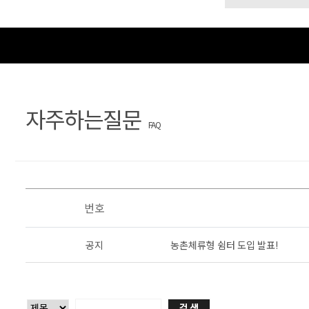
개
의
른
상
담
자주하는질문
FAQ
번호
공지
농촌체류형 쉼터 도입 발표!