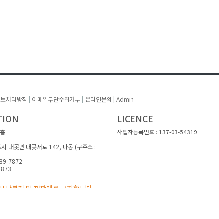
정보처리방침
|
이메일무단수집거부
|
온라인문의
|
Admin
TION
LICENCE
코홈
사업자등록번호 : 137-03-54319
포시 대곶면 대곶서로 142, 나동 (구주소 :
89-7872
7873
무단복제 및 재판매를 금지합니다.
002~ by 홈피디자인 All Rights Reserved. Designed by
homepee.com