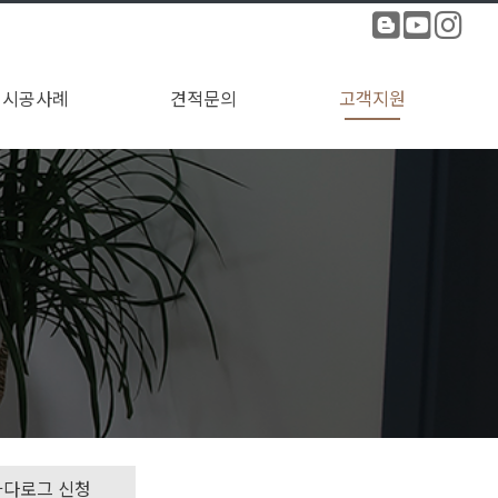
시공사례
견적문의
고객지원
전체보기
~10평
~20평
~30평
31평~
견적문의
수주현황
카다로그 신청
공지사항
1:1문의
자료실
FAQ
카다로그 신청