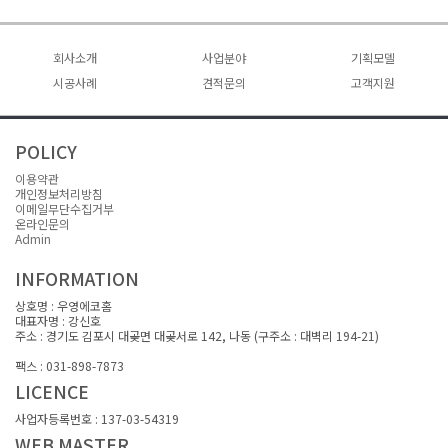
회사소개
사업분야
기획모델
시공사례
인사말
이동식 목조주택
견적문의
전체보기
고객지원
회사연혁
전체보기
현장건축 목조주택
견적문의
공지사항
~10평
오시는길
~10평
수주현황
~20평
FAQ
POLICY
~20평
1:1문의
~30평
이용약관
~30평
자료실
31평~
개인정보처리방침
31평~
카다로그 신청
이메일무단수집거부
온라인문의
Admin
INFORMATION
상호명 : 우영에코홈
대표자명 : 강신호
주소 : 경기도 김포시 대곶면 대곶서로 142, 나동 (구주소 : 대벽리 194-21)
대표전화 : 031-989-7872
팩스 : 031-898-7873
LICENCE
사업자등록번호 : 137-03-54319
WEB MASTER