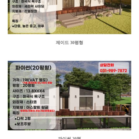
제이드 30평형
파이썬 20평