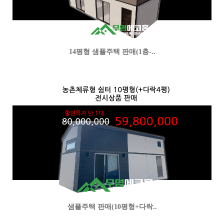
14평형 샘플주택 판매(1층-..
샘플주택 판매(10평형+다락..