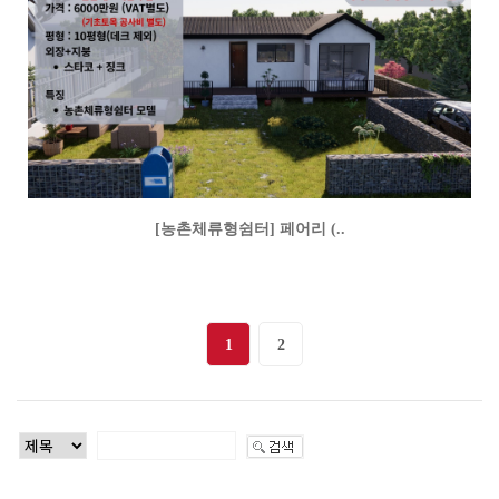
[농촌체류형쉼터] 페어리 (..
1
2