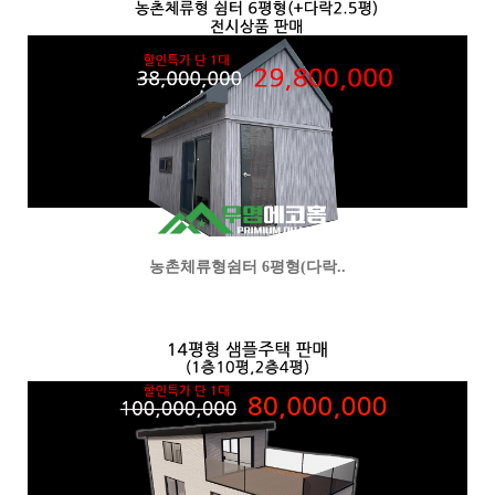
농촌체류형쉼터 6평형(다락..