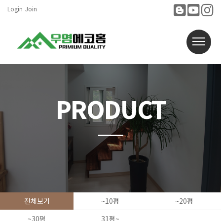
Login
Join
PRODUCT
전체보기
~10평
~20평
~30평
31평~