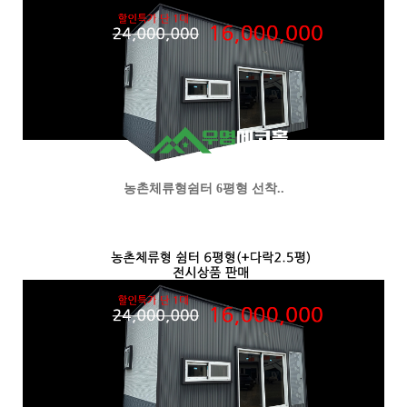
농촌체류형쉼터 6평형 선착..