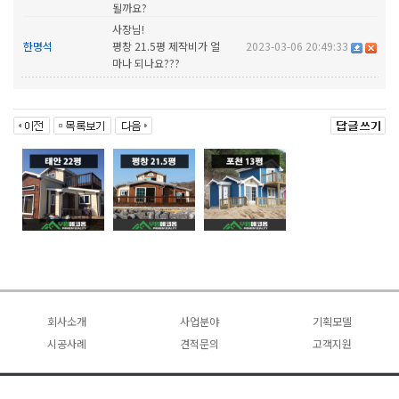
될까요?
사장님!
한명석
평창 21.5평 제작비가 얼
2023-03-06 20:49:33
마나 되나요???
회사소개
사업분야
기획모델
시공사례
인사말
이동식 목조주택
견적문의
전체보기
고객지원
회사연혁
전체보기
현장건축 목조주택
견적문의
공지사항
~10평
오시는길
~10평
수주현황
~20평
FAQ