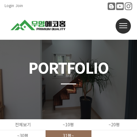
Login
Join
PORTFOLIO
전체보기
~10평
~20평
~30평
31평~