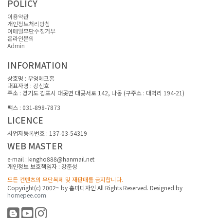
POLICY
~20평
1:1문의
~30평
이용약관
~30평
자료실
31평~
개인정보처리방침
31평~
카다로그 신청
이메일무단수집거부
온라인문의
Admin
INFORMATION
상호명 : 우영에코홈
대표자명 : 강신호
주소 : 경기도 김포시 대곶면 대곶서로 142, 나동 (구주소 : 대벽리 194-21)
대표전화 : 031-989-7872
팩스 : 031-898-7873
LICENCE
사업자등록번호 : 137-03-54319
WEB MASTER
e-mail : kingho888@hanmail.net
개인정보 보호책임자 : 강준성
모든 컨텐츠의 무단복제 및 재판매를 금지합니다.
Copyright(c) 2002~ by 홈피디자인 All Rights Reserved. Designed by
homepee.com