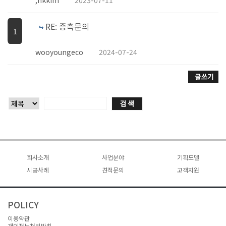
RE: 증측문의
1
wooyoungeco
2024-07-24
회사소개
사업분야
기획모델
시공사례
인사말
이동식 목조주택
견적문의
전체보기
고객지원
회사연혁
전체보기
현장건축 목조주택
견적문의
공지사항
~10평
오시는길
~10평
수주현황
~20평
FAQ
POLICY
~20평
1:1문의
~30평
이용약관
~30평
자료실
31평~
개인정보처리방침