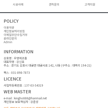
시공사례
인사말
이동식 목조주택
견적문의
전체보기
고객지원
회사연혁
전체보기
현장건축 목조주택
견적문의
공지사항
~10평
오시는길
~10평
수주현황
~20평
FAQ
POLICY
~20평
1:1문의
~30평
이용약관
~30평
자료실
31평~
개인정보처리방침
31평~
카다로그 신청
이메일무단수집거부
온라인문의
Admin
INFORMATION
상호명 : 우영에코홈
대표자명 : 강신호
주소 : 경기도 김포시 대곶면 대곶서로 142, 나동 (구주소 : 대벽리 194-21)
대표전화 : 031-989-7872
팩스 : 031-898-7873
LICENCE
사업자등록번호 : 137-03-54319
WEB MASTER
e-mail : kingho888@hanmail.net
개인정보 보호책임자 : 강준성