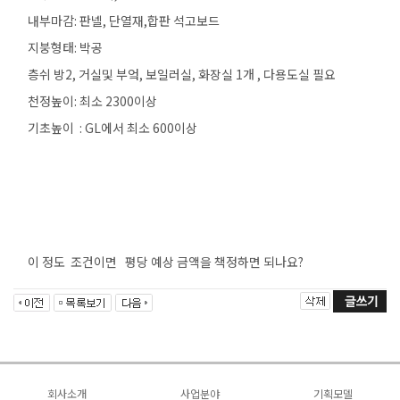
내부마감: 판넬, 단열재,합판 석고보드
지붕형태: 박공
층쉬 방2, 거실및 부엌, 보일러실, 화장실 1개 , 다용도실 필요
천정높이: 최소 2300이상
기초높이 : GL에서 최소 600이상
이 정도 조건이면 평당 예상 금액을 책정하면 되나요?
회사소개
사업분야
기획모델